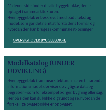
På denne side finder du alle byggeblokke, der er
optaget i rammearkitekturen.
Hver byggeblok er beskrevet med både tekst og
model, som gør det nemt at forstå dens formål, og
hvordan den kan bruges i kommunale it-løsninger
OVERSIGT OVER
BYGGEBLOKKE
Modelkatalog (UNDER
UDVIKLING)
Hver byggeblok i rammearkitekturen har en tilhørende
informationsmodel, der viser de vigtigste data og
begreber – som for eksempel borger, bygning eller sag.
Her på siden kan du klikke dig rundt og se, hvordan de
forskellige byggeblokke er opbygget.