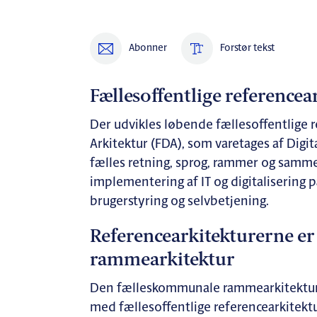
Abonner
Forstør tekst
Fællesoffentlige referencea
Der udvikles løbende fællesoffentlige re
Arkitektur (FDA), som varetages af Digi
fælles retning, sprog, rammer og samme
implementering af IT og digitalisering
brugerstyring og selvbetjening.
Referencearkitekturerne er
rammearkitektur
Den fælleskommunale rammearkitektur s
med fællesoffentlige referencearkitektur