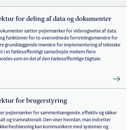
tektur for deling af data og dokumenter
 dokumenter sætter pejlemærker for videregivelse af data.
r og funktioner for to overordnede forretningsmønstre for
e tre grundlæggende mønstre for implementering af tekniske
et i et fællesoffentligt samarbejde mellem flere
oldes som en del af den Fællesoffentlige Digitale
ektur for brugerstyring
tter pejlemærker for sammenhængende, effektiv og sikker
lt og transnationalt. Den viser hvordan, man indretter
n sikkerhedsløsning kan kommunikere med systemer og