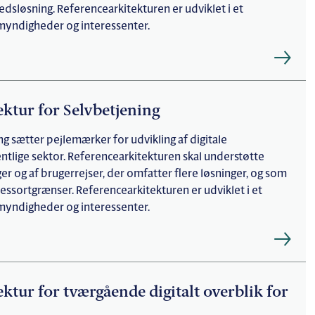
edsløsning. Referencearkitekturen er udviklet i et
myndigheder og interessenter.
ektur for Selvbetjening
ng sætter pejlemærker for udvikling af digitale
entlige sektor. Referencearkitekturen skal understøtte
er og af brugerrejser, der omfatter flere løsninger, og som
essortgrænser. Referencearkitekturen er udviklet i et
myndigheder og interessenter.
ektur for tværgående digitalt overblik for