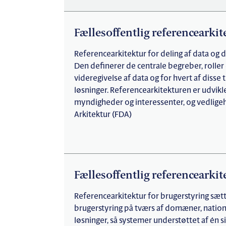
Fællesoffentlig referencearki
Referencearkitektur for deling af data og
Den definerer de centrale begreber, rolle
videregivelse af data og for hvert af diss
løsninger. Referencearkitekturen er udvikl
myndigheder og interessenter, og vedligeh
Arkitektur (FDA)
Fællesoffentlig referencearkit
Referencearkitektur for brugerstyring sæ
brugerstyring på tværs af domæner, nationa
løsninger, så systemer understøttet af é