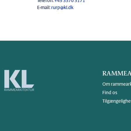
Telefon:
+45 3370 3171
E-mail:
rurp@kl.dk
RAMMEA
Om rammeark
Find os
Tilgængelighe