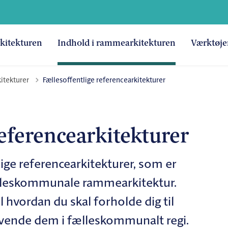
kitekturen
Indhold i rammearkitekturen
Værktøje
itekturer
Fællesoffentlige referencearkitekturer
referencearkitekturer
ge referencearkitekturer, som er
ælleskommunale rammearkitektur.
 hvordan du skal forholde dig til
nvende dem i fælleskommunalt regi.