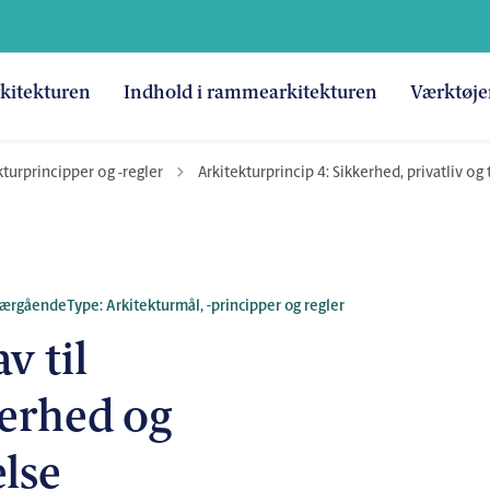
kitekturen
Indhold i rammearkitekturen
Værktøje
Tilbage til
urprincipper og -regler
Arkitekturprincip 4: Sikkerhed, privatliv og t
værgående
Type: Arkitekturmål, -principper og regler
v til
erhed og
else