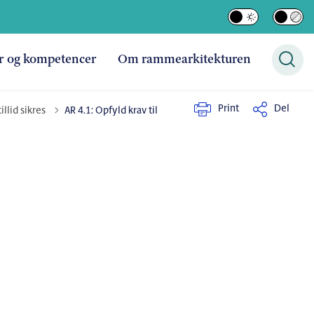
r og kompetencer
Om rammearkitekturen
Print
Del
illid sikres
AR 4.1: Opfyld krav til