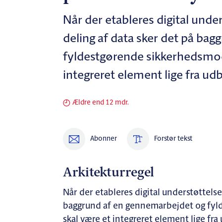
Når der etableres digital unde
deling af data sker det på ba
fyldestgørende sikkerhedsmod
integreret element lige fra udb
Ældre end 12 mdr.
Abonner
Forstør tekst
Arkitekturregel
Når der etableres digital understøttels
baggrund af en gennemarbejdet og fyl
skal være et integreret element lige fra 