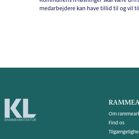
Kommunens it-løsninger skal være driftss
medarbejdere kan have tillid til og vil t
RAMMEA
Om rammeark
Find os
Tilgængelighe