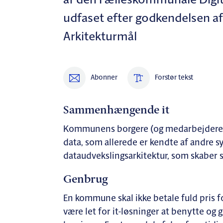
af den Fælleskommunale Digita
udfaset efter godkendelsen 
Arkitekturmål
Abonner
Forstør tekst
Sammenhængende it
Kommunens borgere (og medarbejdere) 
data, som allerede er kendte af andre
dataudvekslingsarkitektur, som skabe
Genbrug
En kommune skal ikke betale fuld pris f
være let for it-løsninger at benytte og 