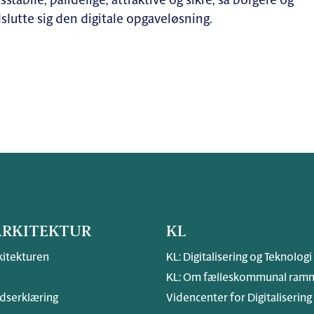
tabile, pålidelige, attraktive og sikre, så borgere og
ilslutte sig den digitale opgaveløsning.
RKITEKTUR
KL
itekturen
KL: Digitalisering og Teknologi
KL: Om fælleskommunal ramm
dserklæring
Videncenter for Digitalisering