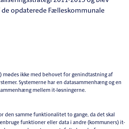
liseringsstrategi 2011-2015 og blev
af de opdaterede Fælleskommunale
mødes ikke med behovet for genindtastning af
 systemer. Systemerne har en datasammenhæng og en
r sammenhæng mellem it-løsningerne.
or den samme funktionalitet to gange, da det skal
genbruge funktioner eller data i andre (kommuners) it-